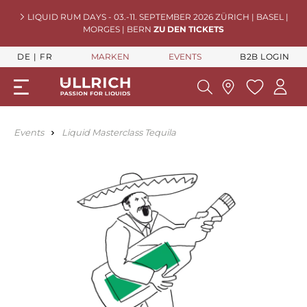
LIQUID RUM DAYS - 03.-11. SEPTEMBER 2026 ZÜRICH | BASEL |
MORGES | BERN
ZU DEN TICKETS
DE
FR
MARKEN
EVENTS
B2B LOGIN
Events
Liquid Masterclass Tequila