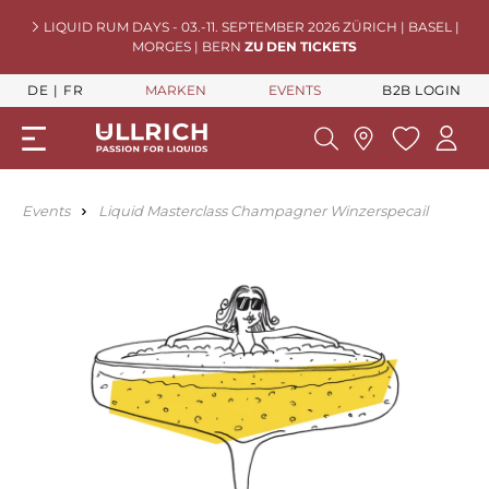
LIQUID RUM DAYS - 03.-11. SEPTEMBER 2026 ZÜRICH | BASEL |
MORGES | BERN
ZU DEN TICKETS
DE
FR
MARKEN
EVENTS
B2B LOGIN
Events
Liquid Masterclass Champagner Winzerspecail