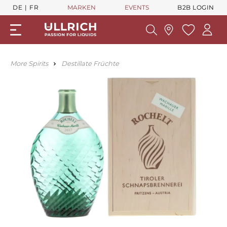
DE
FR
MARKEN
EVENTS
B2B LOGIN
More Spirits
Destillate Früchte