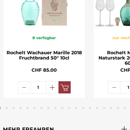
8
verfügbar
nur noch
Rochelt Wachauer Marille 2018
Rochelt 
Fruchtbrand 50° 10cl
Naturstark 
60
CHF 85.00
CHF
MEHR ERFAHREN