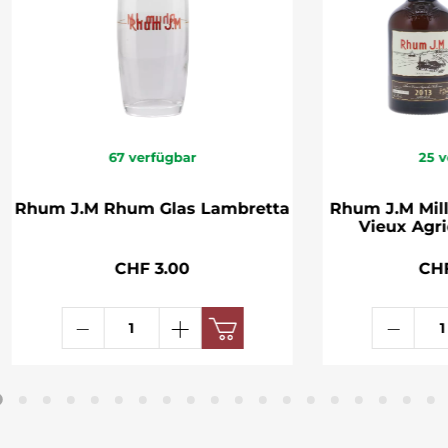
67
verfügbar
25
v
Rhum J.M Rhum Glas Lambretta
Rhum J.M Mil
Vieux Agri
CHF 3.00
CHF