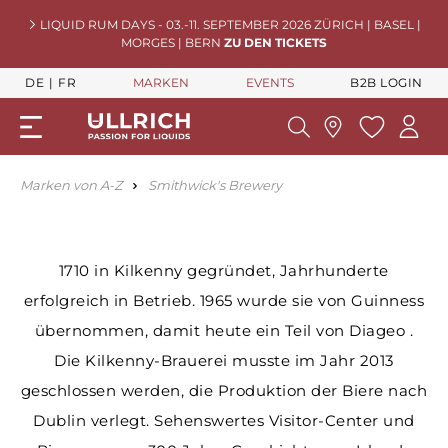
LIQUID RUM DAYS - 03.-11. SEPTEMBER 2026 ZÜRICH | BASEL |
MORGES | BERN
ZU DEN TICKETS
DE
FR
MARKEN
EVENTS
B2B LOGIN
Marken von A-Z
Smithwick's Brewery
1710 in Kilkenny gegründet, Jahrhunderte
erfolgreich in Betrieb. 1965 wurde sie von Guinness
übernommen, damit heute ein Teil von Diageo .
Die Kilkenny-Brauerei musste im Jahr 2013
geschlossen werden, die Produktion der Biere nach
Dublin verlegt. Sehenswertes Visitor-Center und