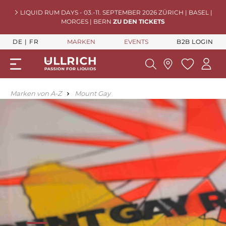
LIQUID RUM DAYS - 03.-11. SEPTEMBER 2026 ZÜRICH | BASEL |
MORGES | BERN
ZU DEN TICKETS
DE
FR
MARKEN
EVENTS
B2B LOGIN
Marken von A-Z
Mount Gay