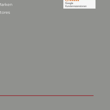
arken
tores