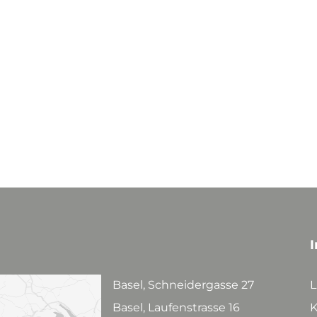
I
Basel, Schneidergasse 27
L
Basel, Laufenstrasse 16
K