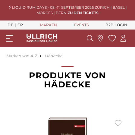
LIQUID RUM DAYS - 03.-11. SEPTEMBER 2026 ZÜRICH | BASEL |
MORGES | BERN
ZU DEN TICKETS
DE
FR
MARKEN
EVENTS
B2B LOGIN
Marken von A-Z
Hädecke
PRODUKTE VON
HÄDECKE