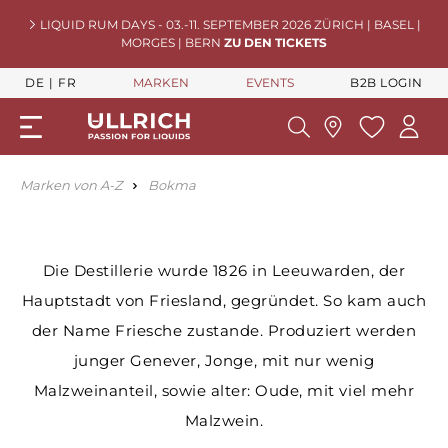
LIQUID RUM DAYS - 03.-11. SEPTEMBER 2026 ZÜRICH | BASEL |
MORGES | BERN
ZU DEN TICKETS
DE
FR
MARKEN
EVENTS
B2B LOGIN
Marken von A-Z
Bokma
Die Destillerie wurde 1826 in Leeuwarden, der
Hauptstadt von Friesland, gegründet. So kam auch
der Name Friesche zustande. Produziert werden
junger Genever, Jonge, mit nur wenig
Malzweinanteil, sowie alter: Oude, mit viel mehr
Malzwein.