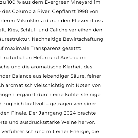
zu 100 % aus dem Evergreen Vineyard im
Spanien
Schottland
Barbados
Irland
Sherry
Sirup
Experten
USA
Italien
Dom. Rep.
Taiwan
b des Columbia River. Gepflanzt 1998 von
hleren Mikroklima durch den Flusseinfluss.
Schweiz
Spanien
Kolumbien
USA
Likör
Erfrischungsgetränke
Australien
Japan
Venezuela
Schweiz
t, Kies, Schluff und Caliche verleihen den
Portugal
Portugal
Guatemala
Brandy | Weinbrand
Bittergetränke
Argentinien
äurestruktur. Nachhaltige Bewirtschaftung
Vodka
Energygetränke
 auf maximale Transparenz gesetzt:
Destillate Früchte
Wasser ohne Kohlensäure
t natürlichen Hefen und Ausbau im
sche und die aromatische Klarheit des
Pisco
nder Balance aus lebendiger Säure, feiner
Ready-to-Drink | Cocktails
ich aromatisch vielschichtig mit Noten von
längen, ergänzt durch eine kühle, steinige
 zugleich kraftvoll – getragen von einer
nden Finale. Der Jahrgang 2024 brachte
erte und ausdrucksstarke Weine hervor.
v, verführerisch und mit einer Energie, die