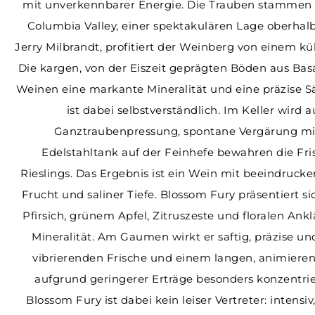
mit unverkennbarer Energie. Die Trauben stammen 
Weitere Schaumweine
Genever
Cachaca
Whiskylikör
Grappa | Marc
Weissbiere
Whisky
Säfte
Konsignation
Events
Portwein
New Western
Overproof
Single Grain
Pale Ale
Columbia Valley, einer spektakulären Lage oberhal
Jerry Milbrandt, profitiert der Weinberg von einem kü
Süsswein
Flavoured
Weiss
Blended Scotch
Armagnac
IPA
Alkoholfreie Spirituosen
Crémant
Ale
Die kargen, von der Eiszeit geprägten Böden aus Basal
Cava
Tequila
Spezialbier
Alkoholfreies Bier
Prosecco
Trappist
Weinen eine markante Mineralität und eine präzise S
Glühwein
Mezcal
Porter
Fruchtpüree
Sekt
Stout
ist dabei selbstverständlich. Im Keller wird
Calvados
Sauerbier
Alkoholfreie Weine/Schaumweine
Cider
Ganztraubenpressung, spontane Vergärung mi
Edelstahltank auf der Feinhefe bewahren die Fri
Wermut
Rieslings. Das Ergebnis ist ein Wein mit beeindrucke
Destillate Andere
Frucht und saliner Tiefe. Blossom Fury präsentiert s
Pfirsich, grünem Apfel, Zitruszeste und floralen Ank
Mineralität. Am Gaumen wirkt er saftig, präzise und
vibrierenden Frische und einem langen, animiere
aufgrund geringerer Erträge besonders konzentri
Blossom Fury ist dabei kein leiser Vertreter: intensi