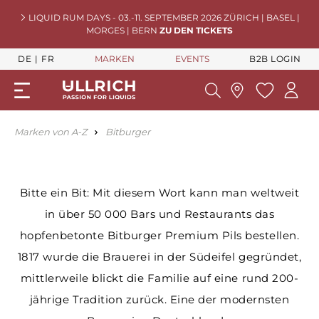
LIQUID RUM DAYS - 03.-11. SEPTEMBER 2026 ZÜRICH | BASEL |
MORGES | BERN
ZU DEN TICKETS
DE
FR
MARKEN
EVENTS
B2B LOGIN
Marken von A-Z
Bitburger
Bitte ein Bit: Mit diesem Wort kann man weltweit
in über 50 000 Bars und Restaurants das
hopfenbetonte Bitburger Premium Pils bestellen.
1817 wurde die Brauerei in der Südeifel gegründet,
mittlerweile blickt die Familie auf eine rund 200-
jährige Tradition zurück. Eine der modernsten