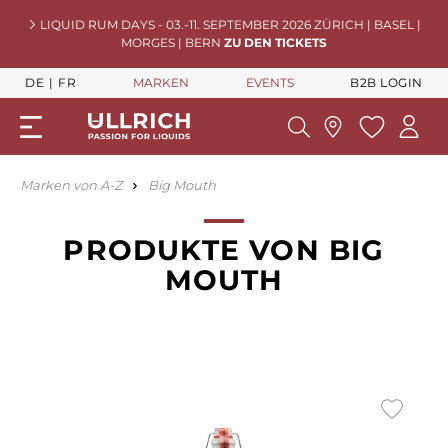
LIQUID RUM DAYS - 03.-11. SEPTEMBER 2026 ZÜRICH | BASEL |
MORGES | BERN
ZU DEN TICKETS
DE
FR
MARKEN
EVENTS
B2B LOGIN
Marken von A-Z
Big Mouth
PRODUKTE VON BIG
MOUTH