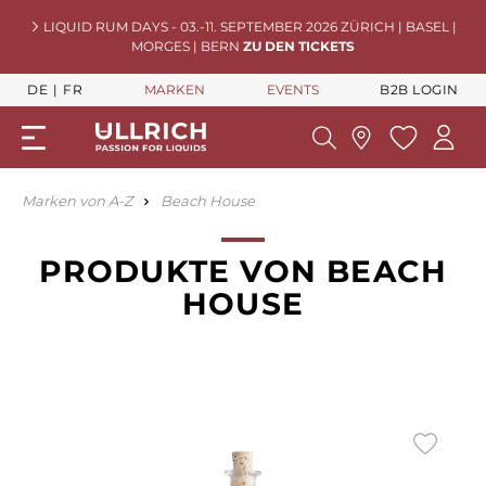
LIQUID RUM DAYS - 03.-11. SEPTEMBER 2026 ZÜRICH | BASEL |
MORGES | BERN
ZU DEN TICKETS
DE
FR
MARKEN
EVENTS
B2B LOGIN
Marken von A-Z
Beach House
PRODUKTE VON BEACH
HOUSE