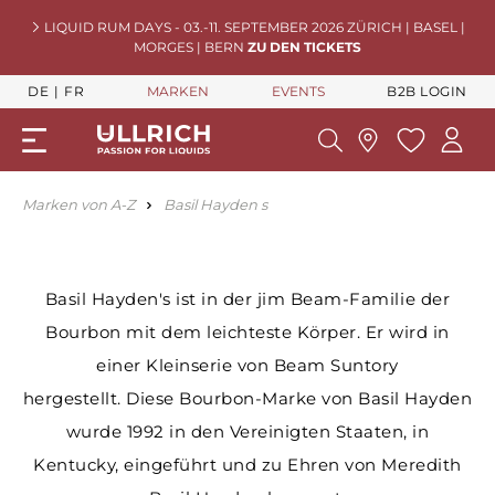
LIQUID RUM DAYS - 03.-11. SEPTEMBER 2026 ZÜRICH | BASEL |
MORGES | BERN
ZU DEN TICKETS
DE
FR
MARKEN
EVENTS
B2B LOGIN
Marken von A-Z
Basil Hayden s
Basil Hayden's ist in der jim Beam-Familie der
Bourbon mit dem leichteste Körper. Er wird in
einer Kleinserie von Beam Suntory
hergestellt. Diese Bourbon-Marke von Basil Hayden
wurde 1992 in den Vereinigten Staaten, in
Kentucky, eingeführt und zu Ehren von Meredith