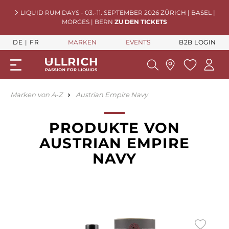
LIQUID RUM DAYS - 03.-11. SEPTEMBER 2026 ZÜRICH | BASEL |
MORGES | BERN
ZU DEN TICKETS
DE
FR
MARKEN
EVENTS
B2B LOGIN
Marken von A-Z
Austrian Empire Navy
PRODUKTE VON
AUSTRIAN EMPIRE
NAVY