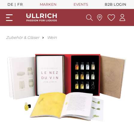
DE
FR
MARKEN
EVENTS
B2B LOGIN
Zubehör & Gläser
Wein