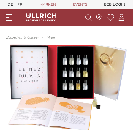
DE
FR
MARKEN
EVENTS
B2B LOGIN
Zubehör & Gläser
Wein