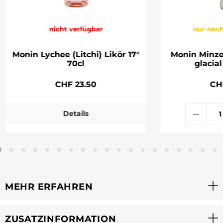
nicht verfügbar
nur noch
Monin Lychee (Litchi) Likör 17°
Monin Minze
70cl
glacial
CHF 23.50
CH
Details
MEHR ERFAHREN
ZUSATZINFORMATION