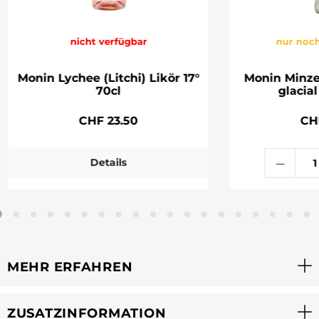
nicht verfügbar
nur noch
Monin Lychee (Litchi) Likör 17°
Monin Minze
70cl
glacial
CHF 23.50
CH
Details
MEHR ERFAHREN
ZUSATZINFORMATION