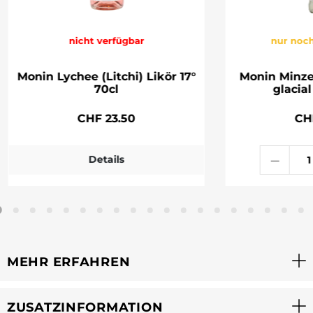
nicht verfügbar
nur noch
Monin Lychee (Litchi) Likör 17°
Monin Minze
70cl
glacial
CHF 23.50
CH
Details
MEHR ERFAHREN
ZUSATZINFORMATION