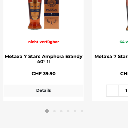
nicht verfügbar
64
v
Metaxa 7 Stars Amphora Brandy
Metaxa 7 Star
40° 1l
CHF 39.90
CH
Details