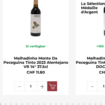
La Sélection
Médaille
d'Argent
12
verfügbar
>100
Malhadinha Monte Da
Malhadi
Peceguina Tinto 2023 Alentejano
Peceguina Tin
VR 14° 37.5cl
DOC 
CHF 11.80
CH