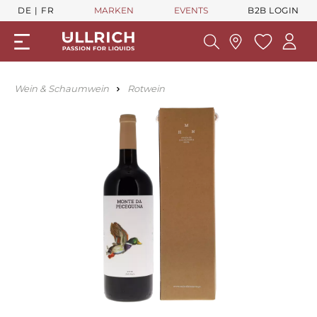
DE
FR
MARKEN
EVENTS
B2B LOGIN
Wein & Schaumwein
Rotwein