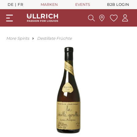
DE
FR
MARKEN
EVENTS
B2B LOGIN
More Spirits
Destillate Früchte