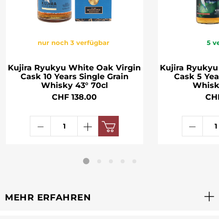
nur noch 3 verfügbar
5
v
Kujira Ryukyu White Oak Virgin
Kujira Ryukyu
Cask 10 Years Single Grain
Cask 5 Yea
Whisky 43° 70cl
Whisk
CHF 138.00
CH
MEHR ERFAHREN