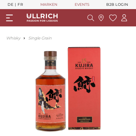
DE
FR
MARKEN
EVENTS
B2B LOGIN
Whisky
Single Grain