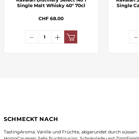
Single Malt Whisky 40° 70cl
Single C
CHF 68.00
SCHMECKT NACH
TastingAroma: Vanille und Früchte, abgerundet durch süssen
HonigGaumen: Sehr fruchtig-süss. Schokolade und ZimtFinish