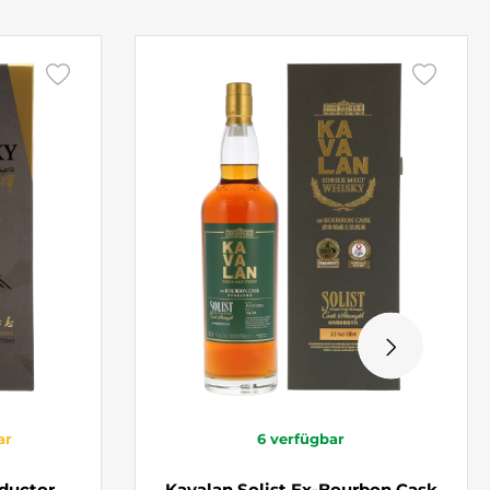
ar
6
verfügbar
ductor
Kavalan Solist Ex-Bourbon Cask