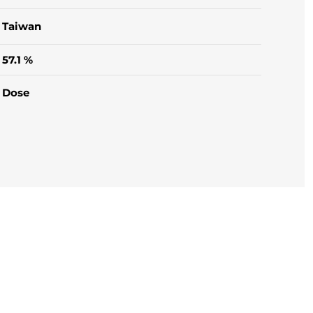
Taiwan
57.1 %
Dose