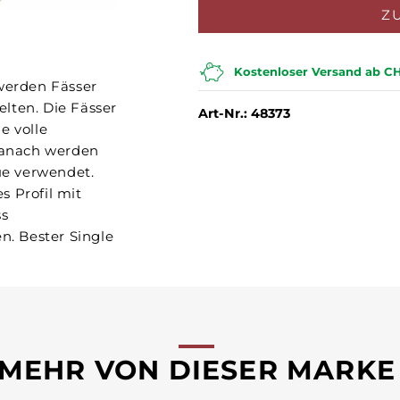
Z
Kostenloser Versand ab CH
 werden Fässer
lten. Die Fässer
Art-Nr.: 48373
e volle
 danach werden
que verwendet.
s Profil mit
ss
. Bester Single
MEHR VON DIESER MARKE