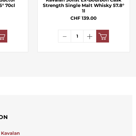
6° 70cl
Strength Single Malt Whisky 57.8°
1l
CHF 139.00
ION
Kavalan