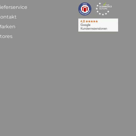
ieferservice
ontakt
arken
tores