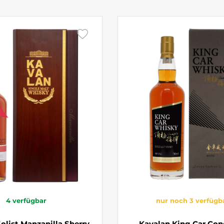
4
verfügbar
nur noch 3 verfügb
olist Manzanilla Sherry
Kavalan King Car Con