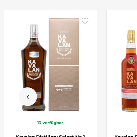
13
verfügbar
Kavalan Distillery Select No 1
Kavalan S