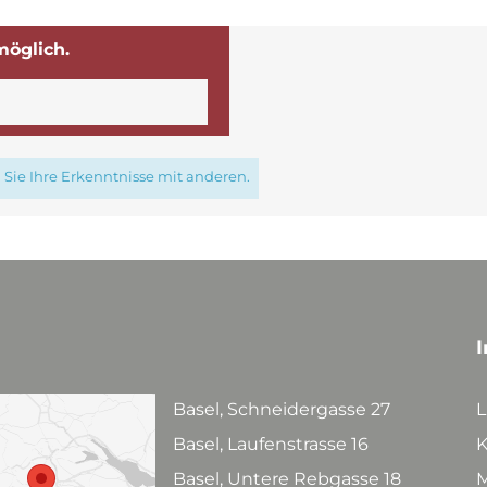
möglich.
Sie Ihre Erkenntnisse mit anderen.
I
Basel, Schneidergasse 27
L
Basel, Laufenstrasse 16
K
Basel, Untere Rebgasse 18
M