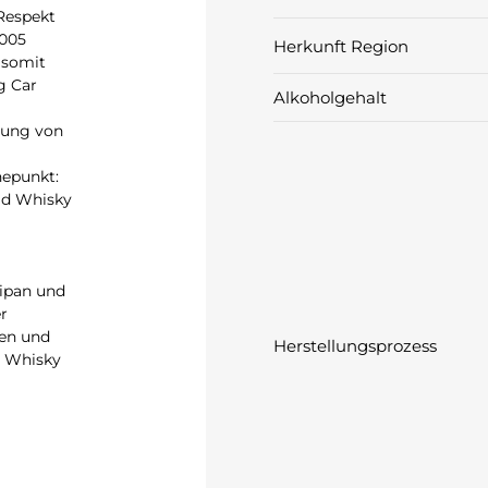
 Respekt
2005
Herkunft Region
 somit
g Car
Alkoholgehalt
lung von
hepunkt:
ld Whisky
ipan und
r
ten und
Herstellungsprozess
r Whisky