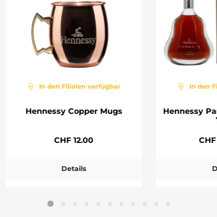
In den Filialen verfügbar
In den F
Hennessy Copper Mugs
Hennessy Pa
CHF 12.00
CHF 
Details
D