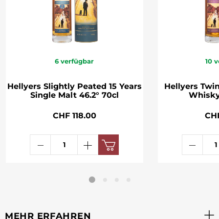
6
verfügbar
10
v
Hellyers Slightly Peated 15 Years
Hellyers Twi
Single Malt 46.2° 70cl
Whisky
CHF 118.00
CH
MEHR ERFAHREN