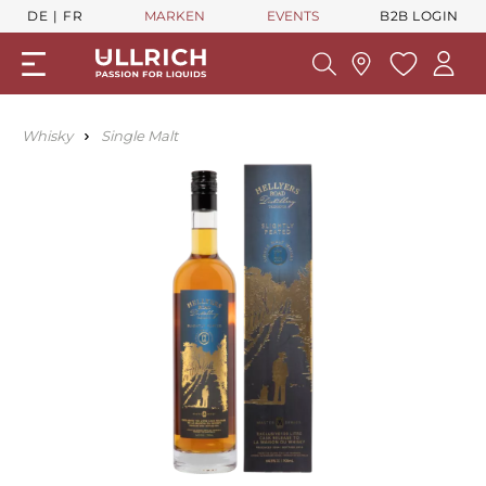
DE
FR
MARKEN
EVENTS
B2B LOGIN
Whisky
Single Malt