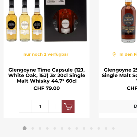
nur noch 2 verfügbar
In den F
Glengoyne Time Capsule (12J,
Glengoyne 2
White Oak, 15J) 3x 20cl Single
Single Malt 
Malt Whisky 44.7° 60cl
CHF 79.00
CHF
D