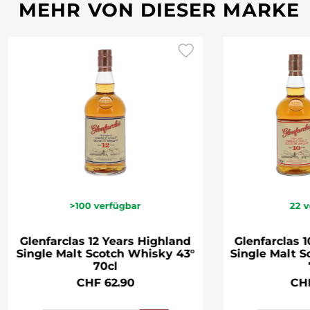
MEHR VON DIESER MARKE
>100
verfügbar
22
v
Glenfarclas 12 Years Highland
Glenfarclas 
Single Malt Scotch Whisky 43°
Single Malt 
70cl
CHF 62.90
CH