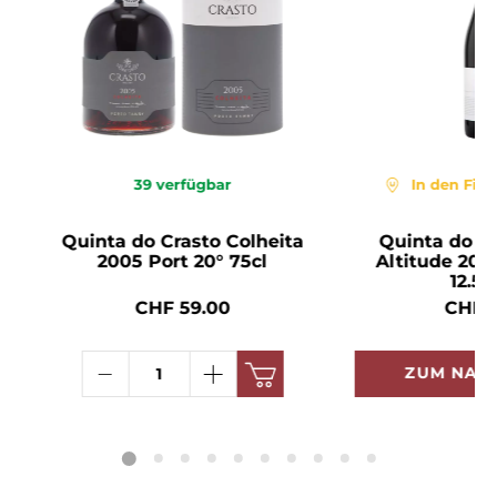
39
verfügbar
In den Fili
Quinta do Crasto Colheita
Quinta do Cr
2005 Port 20° 75cl
Altitude 202
12.5°
CHF 59.00
CHF 2
ZUM NAC