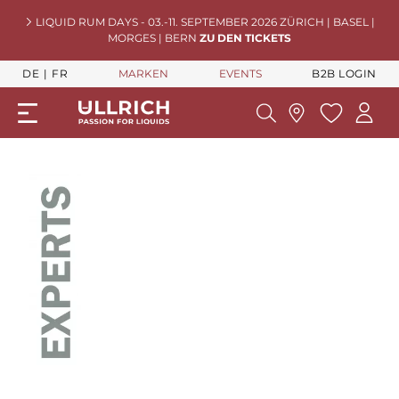
LIQUID RUM DAYS - 03.-11. SEPTEMBER 2026 ZÜRICH | BASEL |
MORGES | BERN
ZU DEN TICKETS
DE
FR
MARKEN
EVENTS
B2B LOGIN