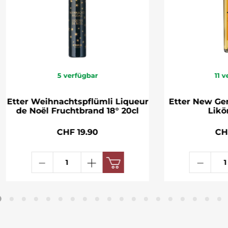
5
verfügbar
11
v
Etter Weihnachtspflümli Liqueur
Etter New Ge
de Noël Fruchtbrand 18° 20cl
Likör
CHF 19.90
CH