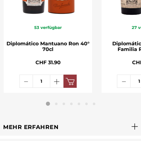
53
verfügbar
27
v
Diplomático Mantuano Ron 40°
Diplomátic
70cl
Familia 
CHF 31.90
CH
MEHR ERFAHREN