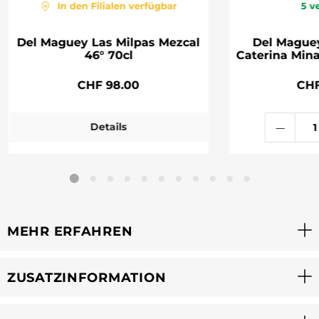
In den Filialen verfügbar
5
v
Del Maguey Las Milpas Mezcal
Del Mague
46° 70cl
Caterina Mina
CHF 98.00
CHF
Details
MEHR ERFAHREN
ZUSATZINFORMATION