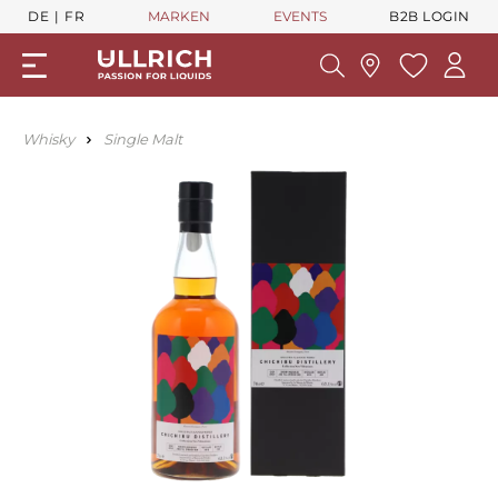
DE
FR
MARKEN
EVENTS
B2B LOGIN
Whisky
Single Malt