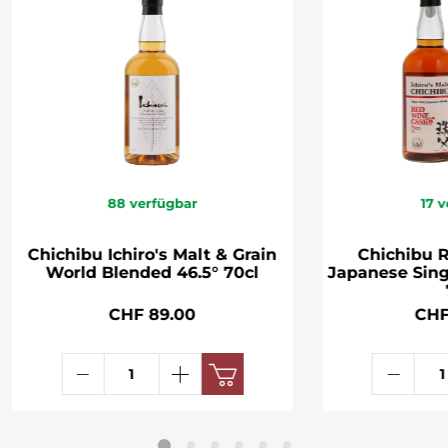
88
verfügbar
17
v
Chichibu Ichiro's Malt & Grain
Chichibu 
World Blended 46.5° 70cl
Japanese Sing
CHF 89.00
CHF