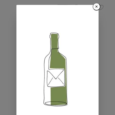
×
19
verfügbar
Akashi White Oak Japanese Blended
Whisky 40° 50cl
CHF 49.00