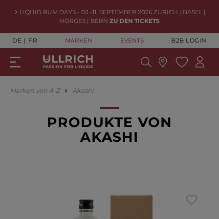
LIQUID RUM DAYS - 03.-11. SEPTEMBER 2026 ZÜRICH | BASEL |
MORGES | BERN
ZU DEN TICKETS
DE
FR
MARKEN
EVENTS
B2B LOGIN
Marken von A-Z
Akashi
PRODUKTE VON
AKASHI