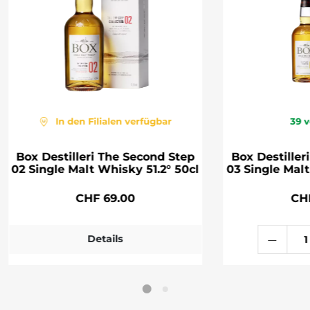
In den Filialen verfügbar
39
v
Box Destilleri The Second Step
Box Destiller
02 Single Malt Whisky 51.2° 50cl
03 Single Malt
CHF 69.00
CH
Details