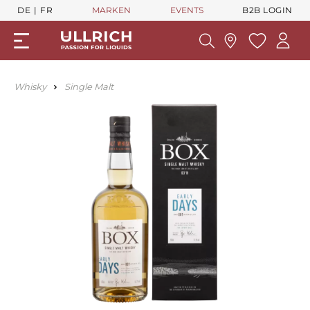
DE
FR
MARKEN
EVENTS
B2B LOGIN
Whisky
Single Malt