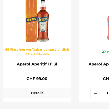
68 Flaschen verfügbar voraussichtlich
27
v
ab 20.08.2026
Aperol Aperitif 11° 3l
Aperol Aper
CHF 99.00
CH
Details