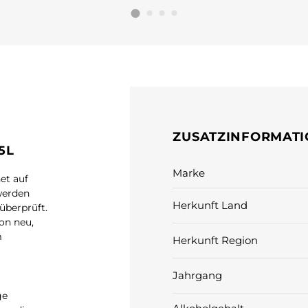
ZUSATZINFORMAT
5L
Marke
et auf
werden
Herkunft Land
überprüft.
on neu,
m
Herkunft Region
Jahrgang
ge