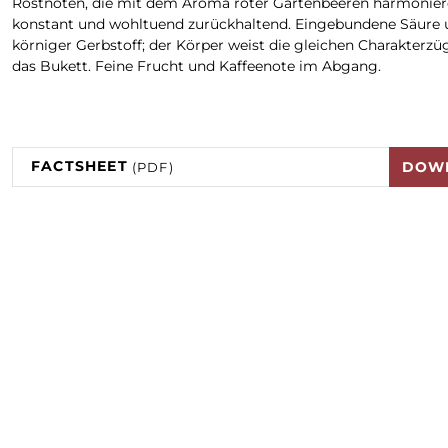
Röstnoten, die mit dem Aroma roter Gartenbeeren harmoniere
konstant und wohltuend zurückhaltend. Eingebundene Säure
körniger Gerbstoff; der Körper weist die gleichen Charakterzü
das Bukett. Feine Frucht und Kaffeenote im Abgang.
FACTSHEET
DOW
(PDF)