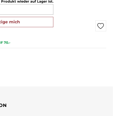
 Produkt wieder auf Lager ist.
tige mich
F 70.-
ION