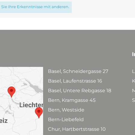
Sie Ihre Erkenntnisse mit anderen.
I
Basel, Schneidergasse 27
L
Basel, Laufenstrasse 16
K
Basel, Untere Rebgasse 18
M
Bern, Kramgasse 45
S
Bern, Westside
Bern-Liebefeld
Chur, Hartbertstrasse 10