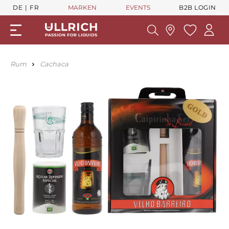
DE
FR
MARKEN
EVENTS
B2B LOGIN
Rum
Cachaca