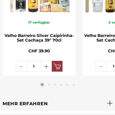
17
verfügbar
5
v
Velho Barreiro Silver Caipirinha-
Velho Barreiro
Set Cachaça 39° 70cl
Set Cach
CHF 39.90
CH
MEHR ERFAHREN