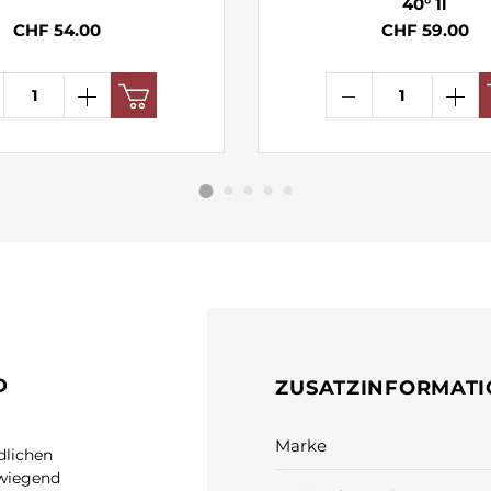
40° 1l
CHF 54.00
CHF 59.00
D
ZUSATZINFORMAT
Marke
dlichen
rwiegend