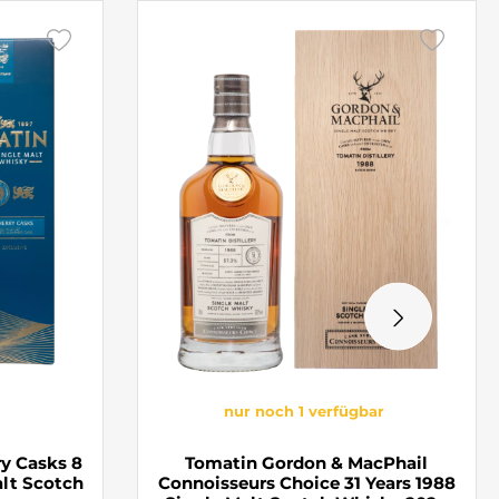
nur noch 1 verfügbar
y Casks 8
Tomatin Gordon & MacPhail
alt Scotch
Connoisseurs Choice 31 Years 1988