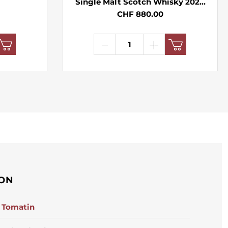
Single Malt Scotch Whisky 2020
57.3° 70cl
CHF 880.00
ION
Tomatin