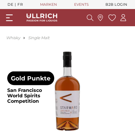
DE
FR
MARKEN
EVENTS
B2B LOGIN
Whisky
Single Malt
Gold Punkte
San Francisco
World Spirits
Competition