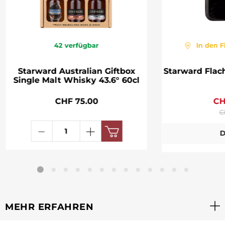
42
verfügbar
In den F
Starward Australian Giftbox
Starward Fla
Single Malt Whisky 43.6° 60cl
CHF 75.00
CH
C
D
MEHR ERFAHREN