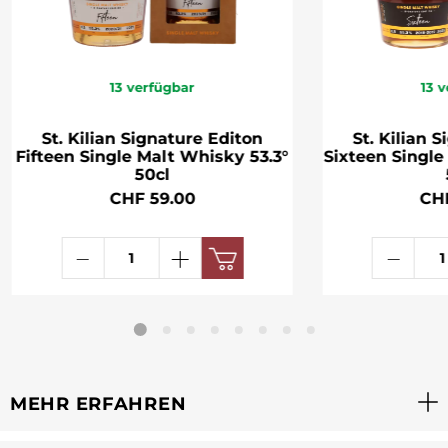
13
verfügbar
13
v
St. Kilian Signature Editon
St. Kilian 
Fifteen Single Malt Whisky 53.3°
Sixteen Single
50cl
CHF 59.00
CH
MEHR ERFAHREN