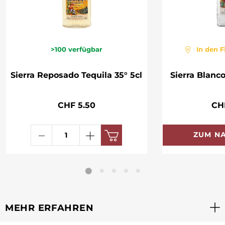
>100
verfügbar
In den F
Sierra Reposado Tequila 35° 5cl
Sierra Blanco
CHF 5.50
CH
ZUM N
MEHR ERFAHREN