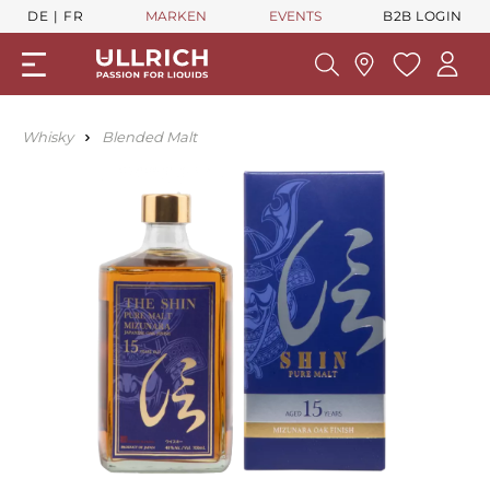
DE
FR
MARKEN
EVENTS
B2B LOGIN
Whisky
Blended Malt