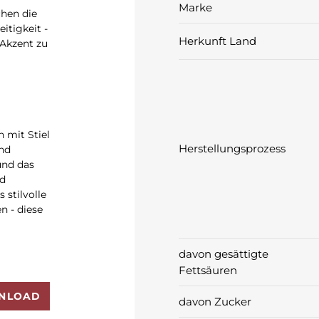
Marke
chen die
itigkeit -
Herkunft Land
 Akzent zu
 mit Stiel
Herstellungsprozess
und
und das
nd
 stilvolle
n - diese
davon gesättigte
Fettsäuren
NLOAD
davon Zucker