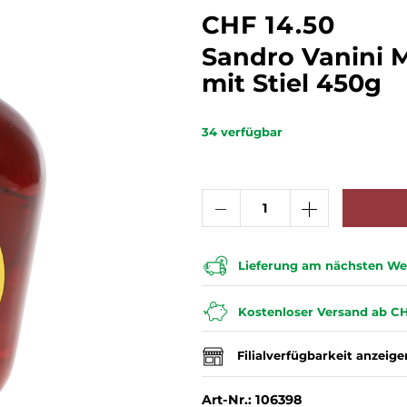
CHF 14.50
Spanien
Schottland
Barbados
Irland
Sherry
Sirup
Experten
USA
Italien
Dom. Rep.
Taiwan
Sandro Vanini 
Schweiz
Spanien
Kolumbien
USA
Likör
Erfrischungsgetränke
Australien
Japan
Venezuela
Schweiz
mit Stiel 450g
Portugal
Portugal
Guatemala
Brandy | Weinbrand
Bittergetränke
Argentinien
34
verfügbar
Vodka
Energygetränke
Destillate Früchte
Wasser ohne Kohlensäure
Pisco
Ready-to-Drink | Cocktails
Lieferung am nächsten Wer
Kostenloser Versand ab CH
Filialverfügbarkeit anzeige
Art-Nr.: 106398