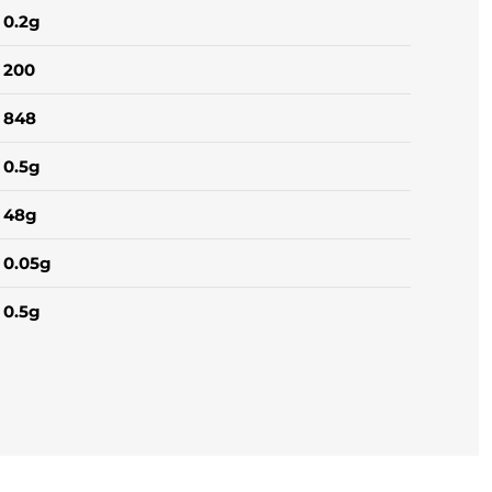
0.2g
200
848
0.5g
48g
0.05g
0.5g