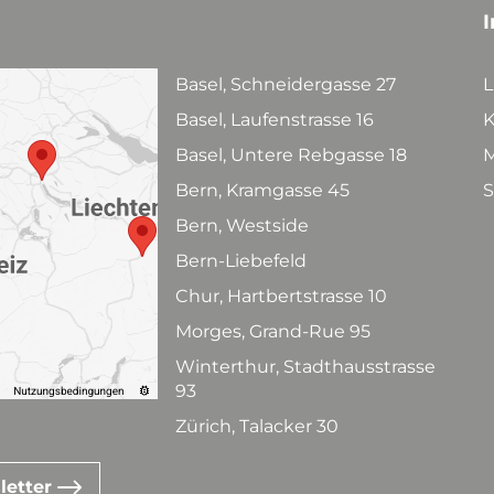
I
Basel, Schneidergasse 27
L
Basel, Laufenstrasse 16
K
Basel, Untere Rebgasse 18
M
Bern, Kramgasse 45
S
Bern, Westside
Bern-Liebefeld
Chur, Hartbertstrasse 10
Morges, Grand-Rue 95
Winterthur, Stadthausstrasse
93
Zürich, Talacker 30
letter