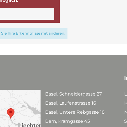
möglich.
Sie Ihre Erkenntnisse mit anderen.
I
Basel, Schneidergasse 27
L
Basel, Laufenstrasse 16
K
Basel, Untere Rebgasse 18
M
Bern, Kramgasse 45
S