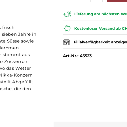
Lieferung am nächsten Wer
 frisch
Kostenloser Versand ab CH
 sieben Jahre in
ente Süsse sowie
Filialverfügbarkeit anzeige
llaromen
r stammt aus
Art-Nr.: 45523
wo Zuckerrohr
 wo das Wetter
m Nikka-Konzern
ellt.Abgefüllt
asche, die den