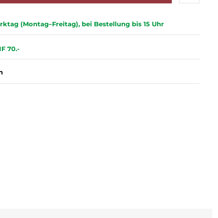
ktag (Montag–Freitag), bei Bestellung bis 15 Uhr
F 70.-
n