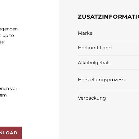
ZUSATZINFORMAT
Legenden
Marke
s up to
es
Herkunft Land
Alkoholgehalt
Herstellungsprozess
ionen von
gem
Verpackung
NLOAD