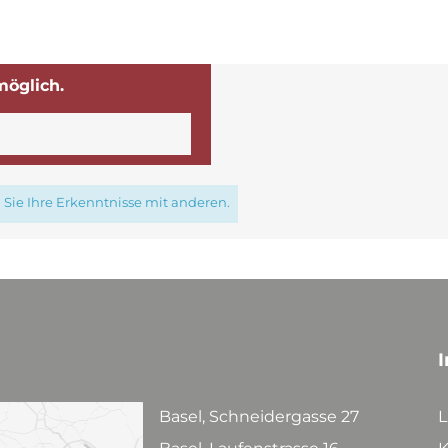
möglich.
Sie Ihre Erkenntnisse mit anderen.
I
Basel, Schneidergasse 27
L