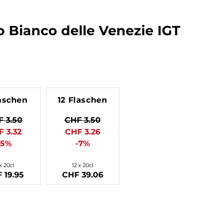
Bio
Brockmans
Gold of Mauritius
Kilchoman
Docteur Gab
Transcontinental Rum
Starward
Locher Craft
Line
 Bianco delle Venezie IGT
Ardnamurchan
BFM
Black Isles
Isautier
Habitation Velier
Appenzeller
Brewdog
J. Wray & Nephew
Clairin
aschen
12 Flaschen
 3.50
CHF 3.50
 3.32
CHF 3.26
-5%
-7%
x 20cl
12 x 20cl
 19.95
CHF 39.06