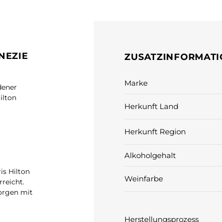
NEZIE
ZUSATZINFORMAT
Marke
dener
ilton
Herkunft Land
Herkunft Region
Alkoholgehalt
is Hilton
Weinfarbe
reicht.
orgen mit
Herstellungsprozess