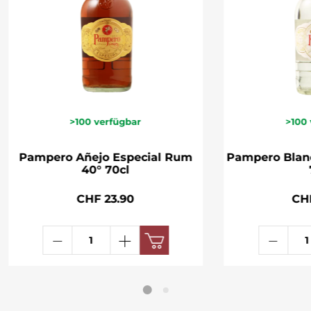
>100
verfügbar
>100
Pampero Añejo Especial Rum
Pampero Blanc
40° 70cl
CHF 23.90
CH