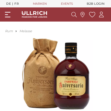
DE
FR
MARKEN
EVENTS
B2B LOGIN
Rum
Melasse